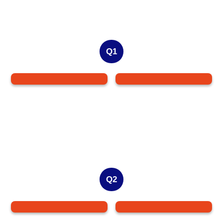
Q1
Q2