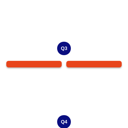
Q3
Q4